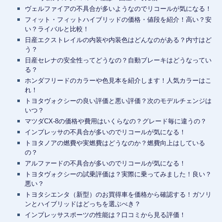
ヴェルファイアの不具合が多いようなのでリコールが気になる！
フィット・フィットハイブリッドの価格・値段を紹介！高い？安
い？ライバルと比較！
日産エクストレイルの内装や内装色はどんなのがある？内寸はど
う？
日産セレナの安全性ってどうなの？自動ブレーキはどうなってい
る？
ホンダフリードのカラーや色見本を紹介します！人気カラーはこ
れ！
トヨタヴォクシーの良い評価と悪い評価？次のモデルチェンジは
いつ？
マツダCX-8の価格や費用はいくらなの？グレード毎に違うの？
インプレッサの不具合が多いのでリコールが気になる！
トヨタノアの燃費や実燃費はどうなのか？燃費向上はしている
の？
アルファードの不具合が多いのでリコールが気になる！
トヨタヴォクシーの試乗評価は？実際に乗ってみました！良い？
悪い？
トヨタシエンタ（新型）のお買得車を価格から確認する！ガソリ
ンとハイブリッドはどっちを選ぶべき？
インプレッサスポーツの性能は？口コミから見る評価！