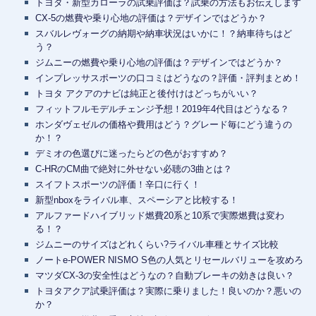
トヨタ・新型カローラの試乗評価は？試乗の方法もお伝えします
CX-5の燃費や乗り心地の評価は？デザインではどうか？
スバルレヴォーグの納期や納車状況はいかに！？納車待ちはど
う？
ジムニーの燃費や乗り心地の評価は？デザインではどうか？
インプレッサスポーツの口コミはどうなの？評価・評判まとめ！
トヨタ アクアのナビは純正と後付けはどっちがいい？
フィットフルモデルチェンジ予想！2019年4代目はどうなる？
ホンダヴェゼルの価格や費用はどう？グレード毎にどう違うの
か！？
デミオの色選びに迷ったらどの色がおすすめ？
C-HRのCM曲で絶対に外せない必聴の3曲とは？
スイフトスポーツの評価！辛口に行く！
新型nboxをライバル車、スペーシアと比較する！
アルファードハイブリッド燃費20系と10系で実際燃費は変わ
る！？
ジムニーのサイズはどれくらい?ライバル車種とサイズ比較
ノートe-POWER NISMO S色の人気とリセールバリューを攻めろ
マツダCX-3の安全性はどうなの？自動ブレーキの効きは良い？
トヨタアクア試乗評価は？実際に乗りました！良いのか？悪いの
か？