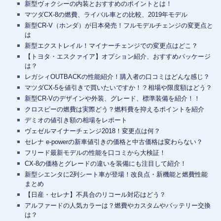
新型ヴォクシーの内装とおすすめのポイントとは！
マツダCX-8の燃費、ライバル車との比較、2019年モデル
新型CR-V（ホンダ）が日本発売！フルモデルチェンジの変更点と
は
新型エクストレイル！マイナーチェンジでの変更点はどこ？
【トヨタ・エスクァイア】オプション紹介、おすすめパッケージ
は？
レガシィOUTBACKの性能紹介！購入者の口コミはどんな感じ？
マツダCX-5を値引きで買いたいですか！？相場や限度額はどう？
新型CR-Vのデザインや外装、グレード、標準装備を紹介！！
クロスビーの燃費は実際どう？燃料費を抑えるポイントを紹介
デミオの値引き額の相場をレポート
ヴェゼルマイナーチェンジ2018！変更点は何？
セレナ e-powerの新車値引きの価格と中古価格は変わらない？
フリード最新モデルの性能を口コミから大検証！
CX-8の価格とグレードの違いを装備にも注目して紹介！
新型シエンタに2列シート車が登場！改良点・新機能と燃費性能
まとめ
【日産・セレナ】不具合のリコール対応はどう？
アルファードの人気カラーは？燃費やカスタムやバッテリー交換
は？