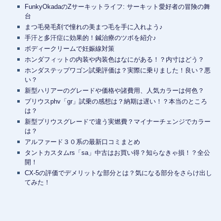
FunkyOkadaのZサーキットライフ: サーキット愛好者の冒険の舞
台
まつ毛発毛剤で憧れの美まつ毛を手に入れよう♪
手汗と多汗症に効果的！鍼治療のツボを紹介♪
ボディークリームで妊娠線対策
ホンダフィットの内装や内装色はなにがある！？内寸はどう？
ホンダステップワゴン試乗評価は？実際に乗りました！良い？悪
い？
新型ハリアーのグレードや価格や諸費用、人気カラーは何色？
プリウスphv「gr」試乗の感想は？納期は遅い！？本当のところ
は？
新型プリウスグレードで違う実燃費？マイナーチェンジでカラー
は？
アルファード３０系の最新口コミまとめ
タントカスタムrs「sa」中古はお買い得？知らなきゃ損！？全公
開！
CX-5の評価でデメリットな部分とは？気になる部分をさらけ出し
てみた！