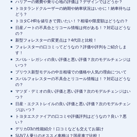
ハリアーの燃費や乗り心地の評価は？デザインではどうか？
トヨタランドクルーザーの納期や納車状況はいかに！納車待ちは
どう？
トヨタC-HRを値引きで買いたい！？相場や限度額はどうなの？
日産ノートの不具合とリコール情報は何がある！？対応はどうな
の？
新型フォレスターの変更点は？4代目と比較！
フォレスターの口コミってどうなの？評価や評判をご紹介しま
す！
スバル・レガシィの良い評価と悪い評価？次のモデルチェンジは
いつ？
プリウス新型モデルの中古相場での価格や人気の理由について
スバルフォレスターの不具合とリコール情報は！？対応はどうな
の？
マツダ・デミオの良い評価と悪い評価？次のモデルチェンジはい
つ？
日産・エクストレイルの良い評価と悪い評価？次のモデルチェン
ジはいつ？
トヨタエスクァイアの口コミや評価評判はどうなの？良い？悪
い？
デリカD3の性能紹介！口コミなども交えてお届け
SUV7人乗りのオススメ車種は？国産車で比較！