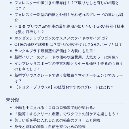
フォレスターの値引きの限界は！？下取りなしと有りの相場と
は？？
フォレスター新型の内側と外側！それぞれのグレードの違いも紹
介
トヨタ プリウスαの新車の最新納期が知りたい！GRや特別仕様車
は数ヶ月待ち！？
ホンダステップワゴンのオススメのタイヤやサイズは!?
C-HRの価格や諸費用は？乗り心地や評判は？GRスポーツとは？
ランクルプラド最新型の評価は？内装にも注目！
新型ハリアーのグレードや価格や諸費用、人気カラーは何色？
インプレッサスポーツの中古相場とリセール価格！売るのも買う
のも今でしょ！
新型プリウスグレードで違う実燃費？マイナーチェンジでカラー
は？
【トヨタ・プリウスα】の値段おすすめのグレードはどれ？
未分類
小顔を手に入れる！コロコロ効果で顔が変わる♪
「髭薄くするクリーム市販」でワクワクの髭ケアを楽しもう！
美しい爪を手に入れるための秘密のクリームと栄養
身長と運動の関係：自信を持つための秘訣