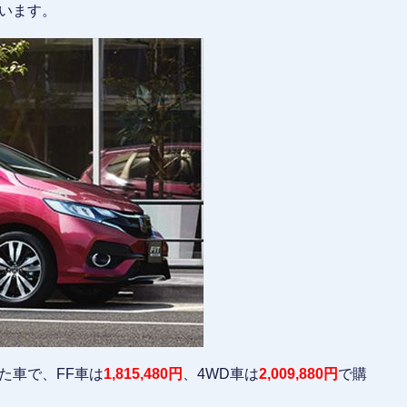
います。
えた車で、FF車は
1,815,480円
、4WD車は
2,009,880円
で購