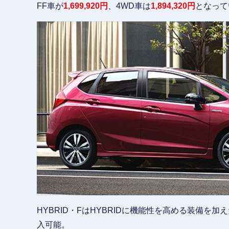
FF車が
1,699,920円
、4WD車は
1,894,320円
となって
HYBRID・FはHYBRIDに機能性を高める装備を加
入可能。