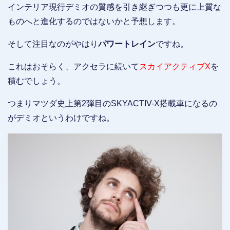
インテリア現行デミオの質感を引き継ぎつつも更に上質な
ものへと進化するのではないかと予想します。
そして注目なのがやはり
パワートレイン
ですね。
これはおそらく、アクセラに続いて
スカイアクティブX
を
積むでしょう。
つまりマツダ史上第2弾目のSKYACTIV-X搭載車になるの
がデミオというわけですね。