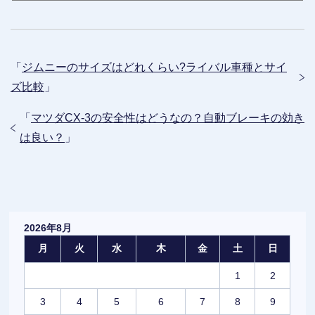
「
ジムニーのサイズはどれくらい?ライバル車種とサイ
ズ比較
」
「
マツダCX-3の安全性はどうなの？自動ブレーキの効き
は良い？
」
2026年8月
月
火
水
木
金
土
日
1
2
3
4
5
6
7
8
9