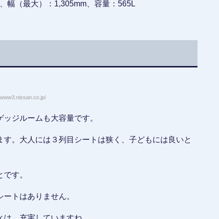
、幅（最大）：1,305mm、容量：565L
www3.nissan.co.jp/
ゲッジルームも大容量です。
ます。大人には３列目シートは狭く、子どもには良いと
とです。
シートはありません。
ィは、充実していますね。