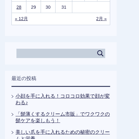
28
29
30
31
« 12月
2月 »
最近の投稿
小顔を手に入れる！コロコロ効果で顔が変
わる♪
「髭薄くするクリーム市販」でワクワクの
髭ケアを楽しもう！
美しい爪を手に入れるための秘密のクリー
ムと栄養